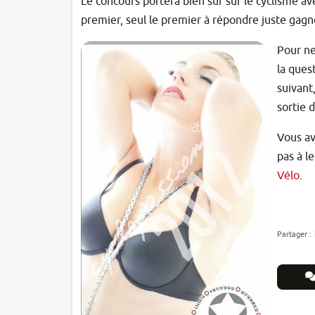
Le concours portera bien sûr sur le cyclisme av
premier, seul le premier à répondre juste gagn
Pour ne
la ques
suivant
sortie 
Vous av
pas à l
Vélo
.
Partager :