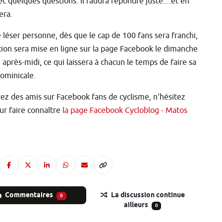
ec quelques questions. Il faudra répondre juste....et en
era.
 léser personne, dès que le cap de 100 fans sera franchi,
tion sera mise en ligne sur la page Facebook le dimanche
, après-midi, ce qui laissera à chacun le temps de faire sa
dominicale.
ez des amis sur Facebook fans de cyclisme, n'hésitez
eur faire connaître
la page Facebook Cycloblog - Matos
Commentaires
La discussion continue
0
ailleurs
0