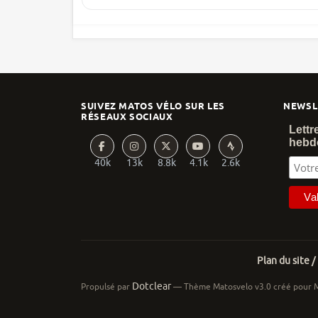
SUIVEZ MATOS VÉLO SUR LES
NEWSL
RÉSEAUX SOCIAUX
Lettr
hebd
40k
13k
8.8k
4.1k
2.6k
Plan du site /
Dotclear
Propulsé par
— Thème Matosvelo v3.0 créé pour 