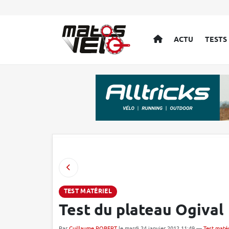
ACCUEIL
ACTU
TESTS
TEST MATÉRIEL
Test du plateau Ogival
Par
Guillaume ROBERT
le mardi 24 janvier 2012 11:49 —
Test matér