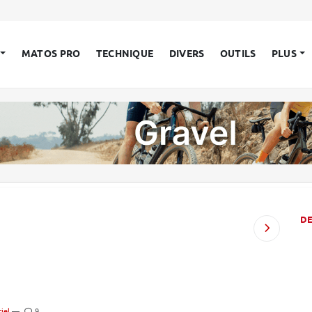
MATOS PRO
TECHNIQUE
DIVERS
OUTILS
PLUS
D
iel
—
9