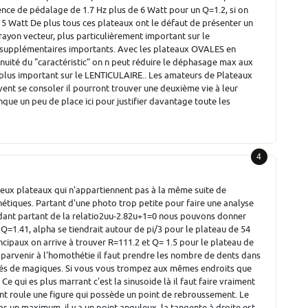
ence de pédalage de 1.7 Hz plus de 6 Watt pour un Q=1.2, si on
5 Watt De plus tous ces plateaux ont le défaut de présenter un
rayon vecteur, plus particulièrement important sur le
supplémentaires importants. Avec les plateaux OVALES en
inuité du "caractéristic" on n peut réduire le déphasage max aux
s plus important sur le LENTICULAIRE.. Les amateurs de Plateaux
nt se consoler il pourront trouver une deuxième vie à leur
que un peu de place ici pour justifier davantage toute les
4
deux plateaux qui n'appartiennent pas à la même suite de
étiques. Partant d'une photo trop petite pour faire une analyse
ndant partant de la relatio2uu-2.82u+1=0 nous pouvons donner
 Q=1.41, alpha se tiendrait autour de pi/3 pour le plateau de 54
ncipaux on arrive à trouver R=111.2 et Q= 1.5 pour le plateau de
 parvenir à l'homothétie il faut prendre les nombre de dents dans
sés de magiques. Si vous vous trompez aux mêmes endroits que
e qui es plus marrant c'est la sinusoide là il faut faire vraiment
sant roule une figure qui possède un point de rebroussement. Le
s un maximum, il y a un point anguleux, la tangente à droite est