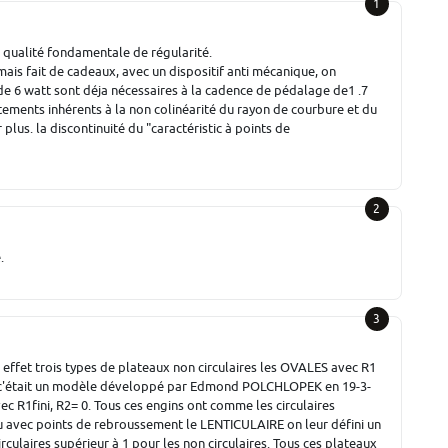
1
 la qualité fondamentale de régularité.
amais fait de cadeaux, avec un dispositif anti mécanique, on
e 6 watt sont déja nécessaires à la cadence de pédalage de1 .7
ottements inhérents à la non colinéarité du rayon de courbure et du
plus. la discontinuité du "caractéristic à points de
2
.
3
n effet trois types de plateaux non circulaires les OVALES avec R1
ni, (c'était un modèle développé par Edmond POLCHLOPEK en 19-3-
ec R1fini, R2= 0. Tous ces engins ont comme les circulaires
tinu avec points de rebroussement le LENTICULAIRE on leur défini un
irculaires supérieur à 1 pour les non circulaires. Tous ces plateaux