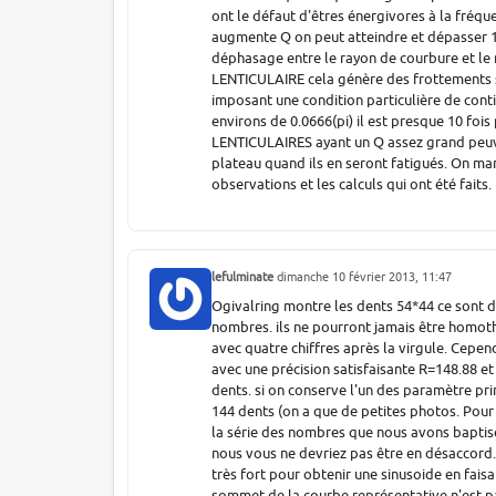
ont le défaut d'êtres énergivores à la fréqu
augmente Q on peut atteindre et dépasser 1
déphasage entre le rayon de courbure et le 
LENTICULAIRE cela génère des frottements 
imposant une condition particulière de cont
environs de 0.0666(pi) il est presque 10 foi
LENTICULAIRES ayant un Q assez grand peuve
plateau quand ils en seront fatigués. On man
observations et les calculs qui ont été faits.
lefulminate
dimanche 10 février 2013, 11:47
Ogivalring montre les dents 54*44 ce sont 
nombres. ils ne pourront jamais être homoth
avec quatre chiffres après la virgule. Cepe
avec une précision satisfaisante R=148.88 et
dents. si on conserve l'un des paramètre pri
144 dents (on a que de petites photos. Pour
la série des nombres que nous avons bapti
nous vous ne devriez pas être en désaccord. C
très fort pour obtenir une sinusoide en fai
sommet de la courbe représentative n'est pa