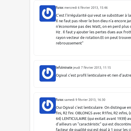
furax
mercredi 6 février 2013, 15:46
C'est l'irrégularité qui veut se substituer à
Il ne faut pas rêver le bon dieu n'a encore j
n'économise pas des Watt, on en perd plus d
Hz . Il faut y ajouter les pertes dues aux fr
rayon vecteur de rotation.Et on peut trouver 
rebroussement"
lefulminate
jeudi 7 février 2013, 11:15
Ogival c'est profil lenticulaire et rien d'autre
furax
samedi 9 février 2013, 16:30
Oui Ogival c'est lenticulaire. On distingue e
fini, R2 fini. OBLONGS avec R1fini, R2 infi
64) LENTICULAIRE (qui exitait avant 1939) av
d'ailleurs un "caractéristic" qui est discon
facteur de qualité qui est égal à 1 pour les c