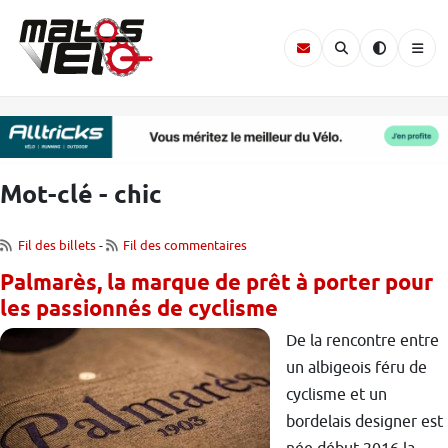
Mot-clé - chic
Fil des billets
-
Fil des commentaires
Palmarès, la marque de prêt à porter pour
les passionnés de cyclisme
De la rencontre entre
un albigeois féru de
cyclisme et un
bordelais designer est