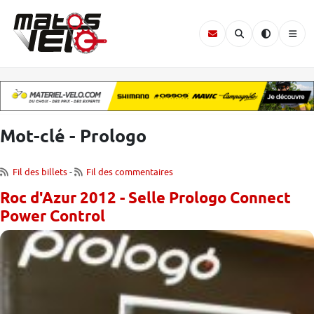
Mot-clé - Prologo
Fil des billets
-
Fil des commentaires
Roc d'Azur 2012 - Selle Prologo Connect
Power Control