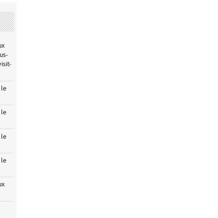
ux
us-
sit-
 le
 le
 le
 le
ux