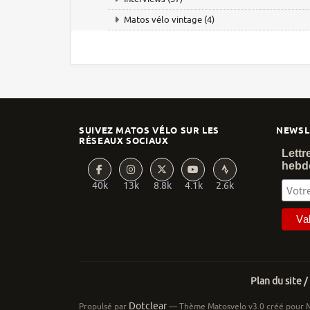
Matos vélo vintage
(4)
SUIVEZ MATOS VÉLO SUR LES
NEWSL
RÉSEAUX SOCIAUX
Lettr
hebd
40k
13k
8.8k
4.1k
2.6k
Plan du site /
Dotclear
Propulsé par
— Thème Matosvelo v3.0 créé pour 