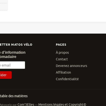
ETTER MATOS VÉLO
PAGES
e d'information
À propos
omadaire
Contact
Devenez annonceurs
Affiliation
Confidentialité
 table des matières
Com'3Elles
Mentions légales et Copyright©
Matosvelo par
—