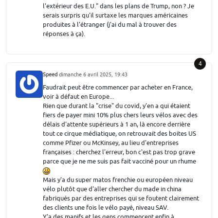
l'extérieur des E.U." dans les plans de Trump, non ? Je
serais surpris qu'il surtaxe les marques américaines
produites à l'étranger (j'ai du mal à trouver des
réponses à ça).
4
Speed
dimanche 6 avril 2025, 19:43
Faudrait peut être commencer par acheter en France,
voir à défaut en Europe...
Rien que durant la "crise" du covid, y'en a qui étaient
fiers de payer mini 10% plus chers leurs vélos avec des
délais d'attente supérieurs à 1 an, là encore derrière
tout ce cirque médiatique, on retrouvait des boites US
comme Pfizer ou McKinsey, au lieu d'entreprises
françaises : cherchez l'erreur, bon c'est pas trop grave
parce que je ne me suis pas fait vacciné pour un rhume
Mais y'a du super matos frenchie ou européen niveau
vélo plutôt que d'aller chercher du made in china
fabriqués par des entreprises qui se foutent clairement
des clients une fois le vélo payé, niveau SAV.
Y'a des manifs et les gens commencent enfin à