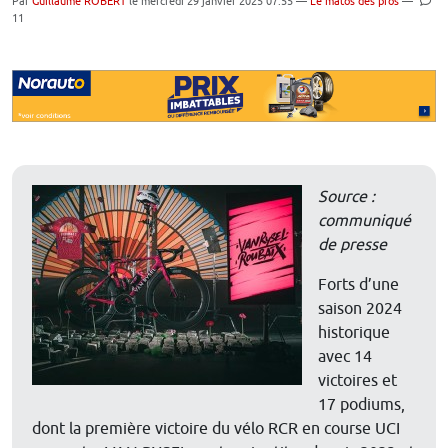
Par
Guillaume ROBERT
le mercredi 29 janvier 2025 07:55 —
Le matos des pros
—
11
Source :
communiqué
de presse
Forts d’une
saison 2024
historique
avec 14
victoires et
17 podiums,
dont la première victoire du vélo RCR en course UCI