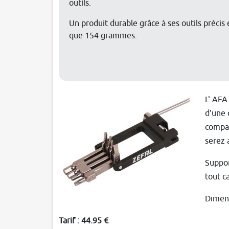
outils.
Un produit durable grâce à ses outils précis 
que 154 grammes.
L' AFA
d'une 
compat
serez 
Suppor
tout c
Dimens
Tarif : 44.95 €