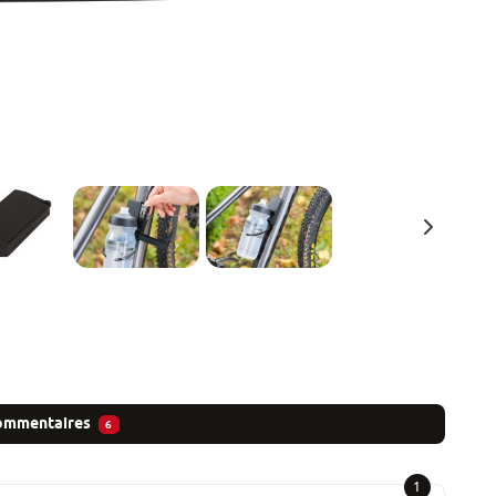
mmentaires
6
1