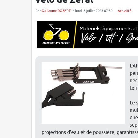
vélo de Zefal
Par
Guillaume ROBERT
le lundi 3 juillet 2023 07:30 —
Actualité
—
L'A
per
néc
ter
Le 
mul
que
sup
projections d’eau et de poussière, garantis