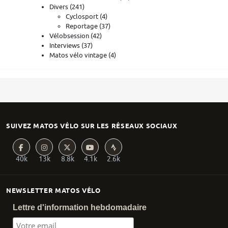
Divers
(241)
Cyclosport
(4)
Reportage
(37)
Vélobsession
(42)
Interviews
(37)
Matos vélo vintage
(4)
SUIVEZ MATOS VÉLO SUR LES RÉSEAUX SOCIAUX
40k
13k
8.8k
4.1k
2.6k
NEWSLETTER MATOS VÉLO
Lettre d'information hebdomadaire