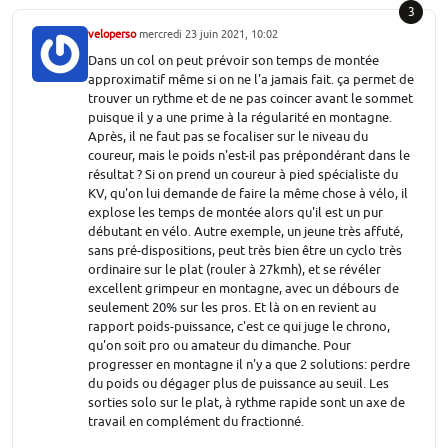
3
veloperso
mercredi 23 juin 2021, 10:02
Dans un col on peut prévoir son temps de montée
approximatif même si on ne l'a jamais fait. ça permet de
trouver un rythme et de ne pas coincer avant le sommet
puisque il y a une prime à la régularité en montagne.
Après, il ne faut pas se focaliser sur le niveau du
coureur, mais le poids n'est-il pas prépondérant dans le
résultat ? Si on prend un coureur à pied spécialiste du
KV, qu'on lui demande de faire la même chose à vélo, il
explose les temps de montée alors qu'il est un pur
débutant en vélo. Autre exemple, un jeune très affuté,
sans pré-dispositions, peut très bien être un cyclo très
ordinaire sur le plat (rouler à 27kmh), et se révéler
excellent grimpeur en montagne, avec un débours de
seulement 20% sur les pros. Et là on en revient au
rapport poids-puissance, c'est ce qui juge le chrono,
qu'on soit pro ou amateur du dimanche. Pour
progresser en montagne il n'y a que 2 solutions: perdre
du poids ou dégager plus de puissance au seuil. Les
sorties solo sur le plat, à rythme rapide sont un axe de
travail en complément du fractionné.