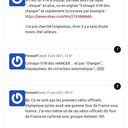
Si c'est un V1R à disque, suffisait alors de taper
"...disque" en plus, ou en anglais "Colnago V1R disc
changer" et rapidement tu trouves par exemple :
https://www.ebay.com/itm/2743806660...
J'ai pas cherché longtemps, donc il y a sans doute
moins cher ailleurs...
7
Pasqup01
jeudi 3 juin 2021, 12:47
Colnago V1R disc HANGER ... et pas "changer",
enquiquineur de correcteur automatique ! ;-))))))
8
Romuald
lundi 21 juin 2021, 09:37
Bjr. Ce ne sont pas les premiers vélos officiels.
Olympique-cycles avait une gamme Tour de France sous
licence. J'ai moi même un de ces vélos officiels du Tour
de France en carbone avec groupe shimano 105.