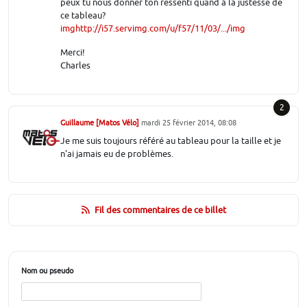
peux tu nous donner ton ressenti quand à la justesse de
ce tableau?
img
http://i57.servimg.com/u/f57/11/03/...
/img
Merci!
Charles
2
Guillaume [Matos Vélo]
mardi 25 février 2014, 08:08
Je me suis toujours référé au tableau pour la taille et je
n'ai jamais eu de problèmes.
Fil des commentaires de ce billet
Nom ou pseudo