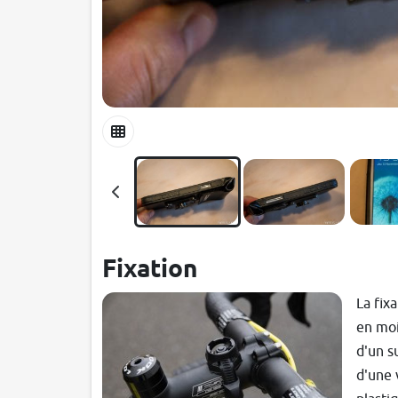
Fixation
La fix
en mo
d'un s
d'une v