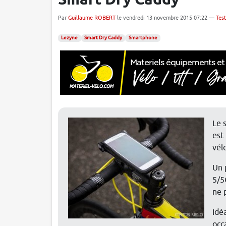
Smart Dry Caddy
Par
Guillaume ROBERT
le vendredi 13 novembre 2015 07:22 —
Test
Lezyne
Smart Dry Caddy
Smartphone
Le 
est
vélo
Un 
5/5
ne 
Idé
occ