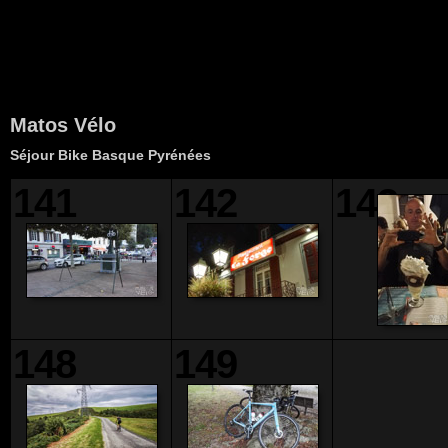
Matos Vélo
Séjour Bike Basque Pyrénées
141
142
143
148
149