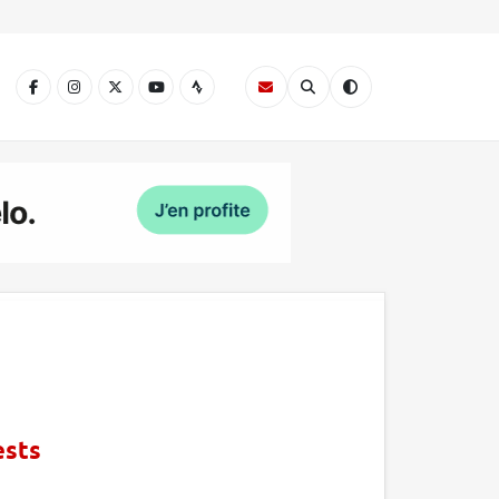
A
ests