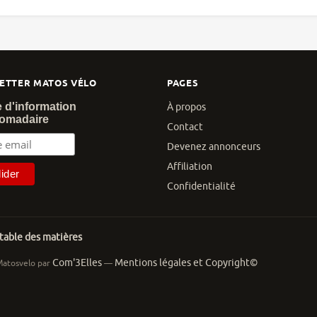
ETTER MATOS VÉLO
PAGES
e d'information
À propos
omadaire
Contact
Devenez annonceurs
Affiliation
Confidentialité
 table des matières
Com'3Elles
Mentions légales et Copyright©
Matosvelo par
—