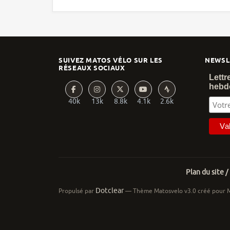
SUIVEZ MATOS VÉLO SUR LES
NEWSL
RÉSEAUX SOCIAUX
Lettr
hebd
40k
13k
8.8k
4.1k
2.6k
Plan du site /
Dotclear
Propulsé par
— Thème Matosvelo v3.0 créé pour 