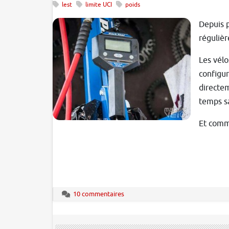
lest
limite UCI
poids
Depuis p
régulièr
Les vélo
configur
directem
temps sa
Et comme
10 commentaires