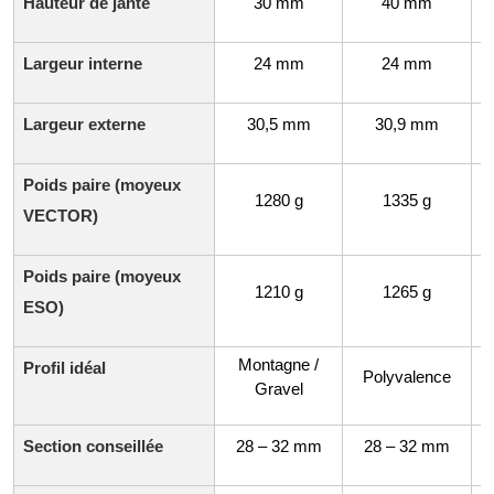
Hauteur de jante
30 mm
40 mm
Largeur interne
24 mm
24 mm
Largeur externe
30,5 mm
30,9 mm
Poids paire (moyeux
1280 g
1335 g
VECTOR)
Poids paire (moyeux
1210 g
1265 g
ESO)
Montagne /
Profil idéal
Polyvalence
Gravel
Section conseillée
28 – 32 mm
28 – 32 mm