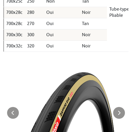
700x25c
250
Non
Tan
Tube-type /
700x28c
280
Oui
Noir
Pliable
700x28c
270
Oui
Tan
700x30c
300
Oui
Noir
700x32c
320
Oui
Noir