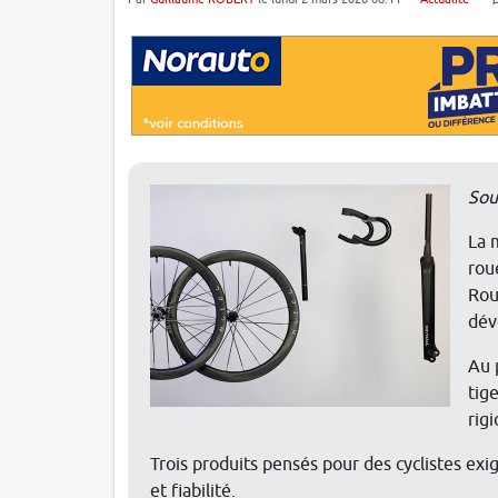
Sou
La 
rou
Rou
dév
Au 
tig
rig
Trois produits pensés pour des cyclistes exi
et fiabilité.