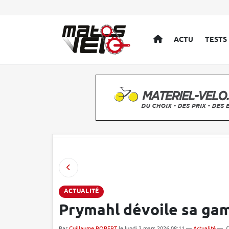
ACCUEIL
ACTU
TESTS
ACTUALITÉ
Prymahl dévoile sa ga
Par
Guillaume ROBERT
le lundi 2 mars 2026 08:11 —
Actualité
—