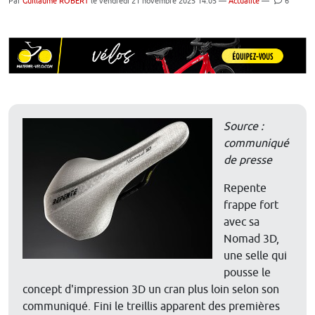
Par
Guillaume ROBERT
le vendredi 21 novembre 2025 14:05 —
Actualité
—
6
Source :
communiqué
de presse
Repente
frappe fort
avec sa
Nomad 3D,
une selle qui
pousse le
concept d'impression 3D un cran plus loin selon son
communiqué. Fini le treillis apparent des premières