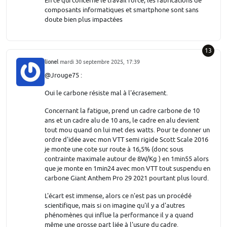
En ce qui concerne le travail forcé, les fabrications de
composants informatiques et smartphone sont sans
doute bien plus impactées
13
lionel
mardi 30 septembre 2025, 17:39
@Jrouge75 :
Oui le carbone résiste mal à l'écrasement.
Concernant la fatigue, prend un cadre carbone de 10
ans et un cadre alu de 10 ans, le cadre en alu devient
tout mou quand on lui met des watts. Pour te donner un
ordre d'idée avec mon VTT semi rigide Scott Scale 2016
je monte une cote sur route à 16,5% (donc sous
contrainte maximale autour de 8W/Kg ) en 1min55 alors
que je monte en 1min24 avec mon VTT tout suspendu en
carbone Giant Anthem Pro 29 2021 pourtant plus lourd.
L'écart est immense, alors ce n'est pas un procédé
scientifique, mais si on imagine qu'il y a d'autres
phénomènes qui influe la performance il y a quand
même une grosse part liée à l'usure du cadre.