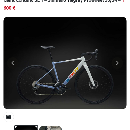
Giant Contend SL 1 – Shimano Tiagra / Prowheel 50/34 –
1
600 €